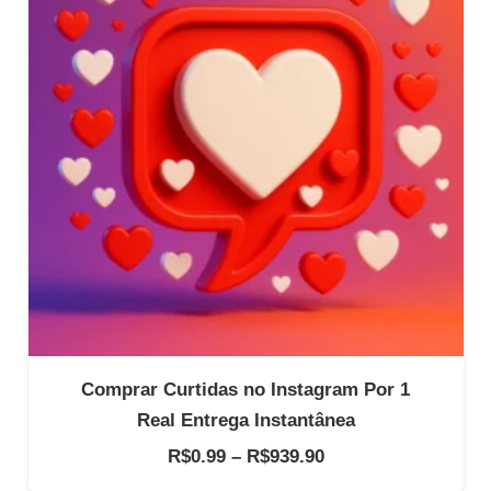
Comprar Curtidas no Instagram Por 1
Real Entrega Instantânea
Faixa
R$
0.99
–
R$
939.90
de