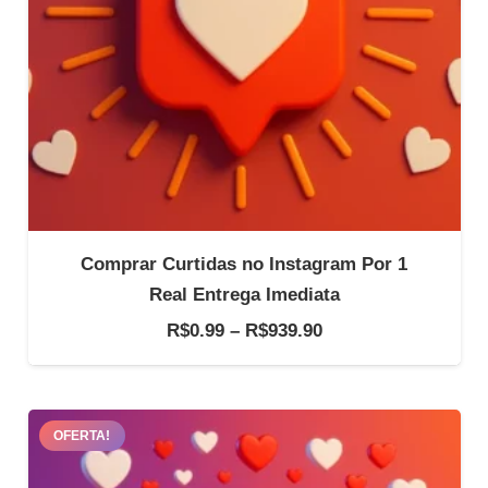
Comprar Curtidas no Instagram Por 1
Real Entrega Imediata
Faixa
R$
0.99
–
R$
939.90
de
preço:
R$0.99
OFERTA!
através
R$939.90