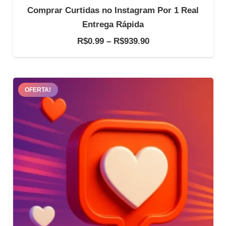
Comprar Curtidas no Instagram Por 1 Real
Entrega Rápida
Faixa
R$
0.99
–
R$
939.90
de
preço:
R$0.99
OFERTA!
através
R$939.90