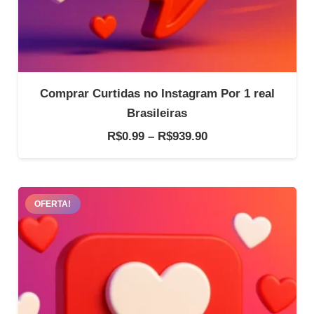
Comprar Curtidas no Instagram Por 1 real
Brasileiras
Faixa
R$
0.99
–
R$
939.90
de
preço:
R$0.99
OFERTA!
através
R$939.90