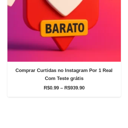
Comprar Curtidas no Instagram Por 1 Real
Com Teste grátis
Faixa
R$
0.99
–
R$
939.90
de
preço:
R$0.99
através
R$939.90