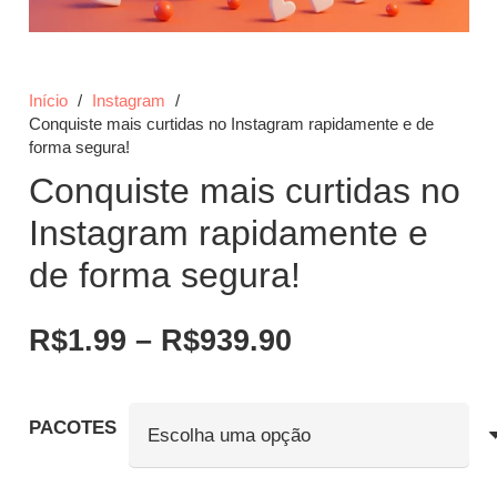
Início
/
Instagram
/
Conquiste mais curtidas no Instagram rapidamente e de
forma segura!
Conquiste mais curtidas no
Instagram rapidamente e
de forma segura!
Faixa
R$
1.99
–
R$
939.90
de
preço:
R$1.99
PACOTES
através
R$939.90