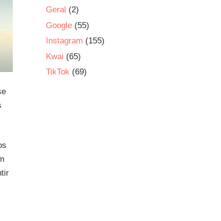
Geral
(2)
Google
(55)
Instagram
(155)
Kwai
(65)
TikTok
(69)
se
s
os
em
tir