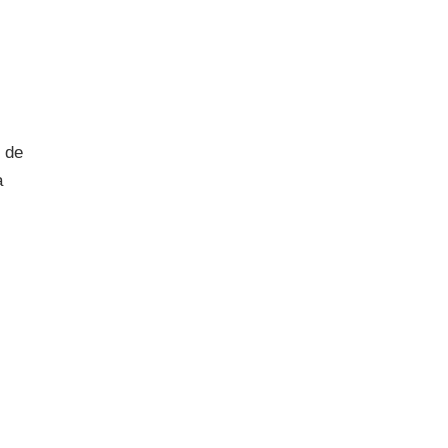
e de
a