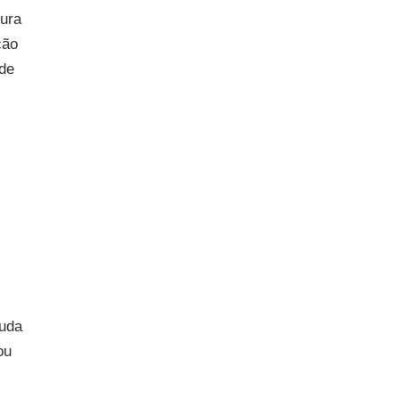
tura
ção
 de
juda
ou