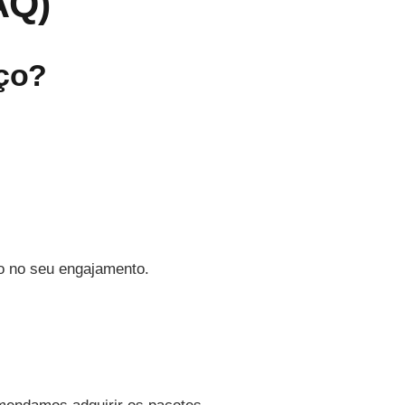
AQ)
iço?
to no seu engajamento.