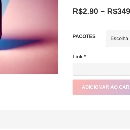
R$
2.90
–
R$
349
PACOTES
Link
*
ADICIONAR AO CA