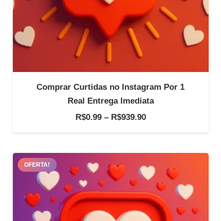
Comprar Curtidas no Instagram Por 1
Real Entrega Imediata
Faixa
R$
0.99
–
R$
939.90
de
preço:
R$0.99
OFERTA!
através
R$939.90