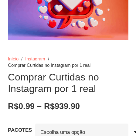
Início
/
Instagram
/
Comprar Curtidas no Instagram por 1 real
Comprar Curtidas no
Instagram por 1 real
Faixa
R$
0.99
–
R$
939.90
de
preço:
R$0.99
PACOTES