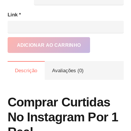
através
R$939.90
Link
*
Co
Cur
no
ADICIONAR AO CARRINHO
Ins
por
1
Descrição
Avaliações (0)
rea
qua
Comprar Curtidas
No Instagram Por 1