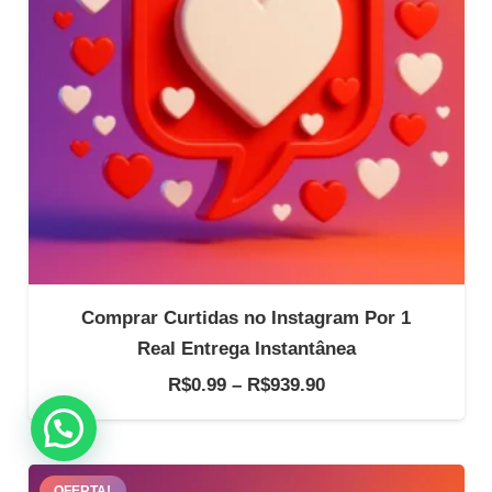
Comprar Curtidas no Instagram Por 1
Real Entrega Instantânea
Faixa
R$
0.99
–
R$
939.90
de
preço:
R$0.99
OFERTA!