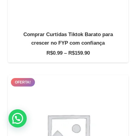
Comprar Curtidas Tiktok Barato para
crescer no FYP com confiança
Faixa
R$
0.99
–
R$
159.90
de
preço:
R$0.99
OFERTA!
através
R$159.90