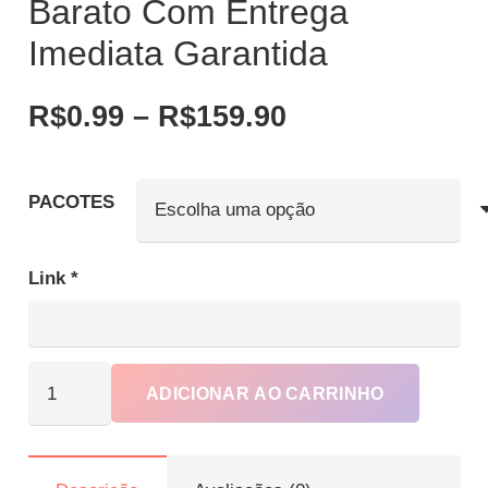
Barato Com Entrega
Imediata Garantida
Faixa
R$
0.99
–
R$
159.90
de
preço:
R$0.99
PACOTES
através
R$159.90
Link
*
Compre
ADICIONAR AO CARRINHO
Curtidas
Tiktok
Barato