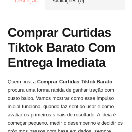
Descrição
Avaliações (0)
Com
Entrega
Imediata
Garantida
Comprar Curtidas
quantidade
Tiktok Barato Com
Entrega Imediata
Quem busca
Comprar Curtidas Tiktok Barato
procura uma forma rápida de ganhar tração com
custo baixo. Vamos mostrar como esse impulso
inicial funciona, quando faz sentido usar e como
avaliar os primeiros sinais de resultado. A ideia é
começar pequeno, medir o desempenho e decidir os
próximos passos com base em dados, sempre