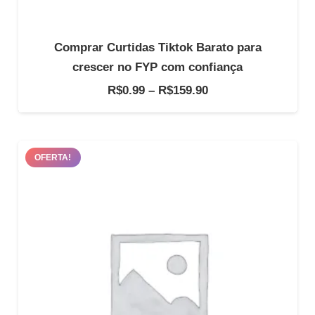
Comprar Curtidas Tiktok Barato para
crescer no FYP com confiança
Faixa
R$
0.99
–
R$
159.90
de
preço:
R$0.99
OFERTA!
através
R$159.90