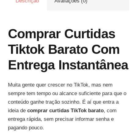
Descrição
Avaliações (0)
com
Entrega
Rápida
e
Comprar Curtidas
Segura
Tiktok Barato Com
quantidade
Entrega Instantânea
Muita gente quer crescer no TikTok, mas nem
sempre tem tempo ou alcance suficiente para que o
conteúdo ganhe tração sozinho. É aí que entra a
ideia de
comprar curtidas TikTok barato
, com
entrega rápida, sem precisar informar senha e
pagando pouco.