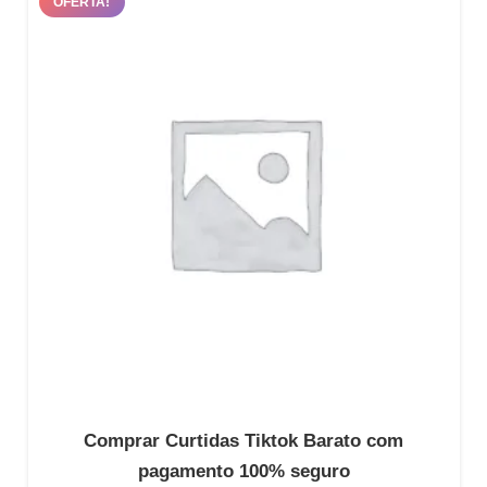
OFERTA!
através
R$159.90
Comprar Curtidas Tiktok Barato com
pagamento 100% seguro