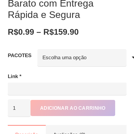
Barato com Entrega
Rápida e Segura
Faixa
R$
0.99
–
R$
159.90
de
preço:
R$0.99
PACOTES
através
R$159.90
Link
*
Comprar
ADICIONAR AO CARRINHO
Curtidas
Tiktok
Barato