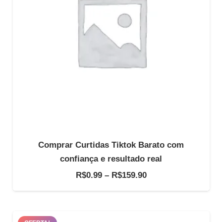
Comprar Curtidas Tiktok Barato com
confiança e resultado real
Faixa
R$
0.99
–
R$
159.90
de
preço:
R$0.99