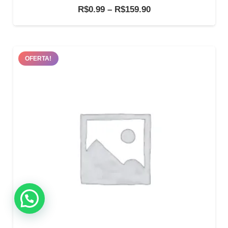
Faixa
R$
0.99
–
R$
159.90
de
preço:
R$0.99
OFERTA!
através
R$159.90