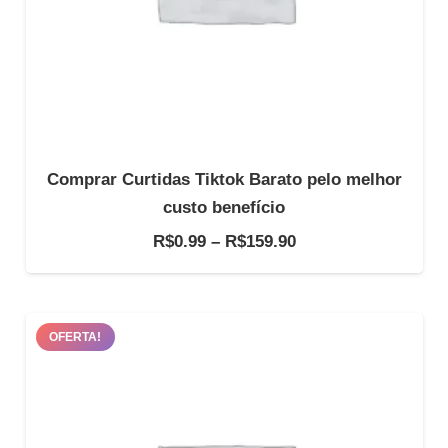
Comprar Curtidas Tiktok Barato pelo melhor
custo benefício
Faixa
R$
0.99
–
R$
159.90
de
preço:
R$0.99
OFERTA!
através
R$159.90