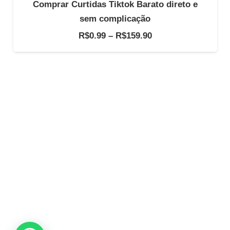
Comprar Curtidas Tiktok Barato direto e
sem complicação
Faixa
R$
0.99
–
R$
159.90
de
preço:
R$0.99
através
R$159.90