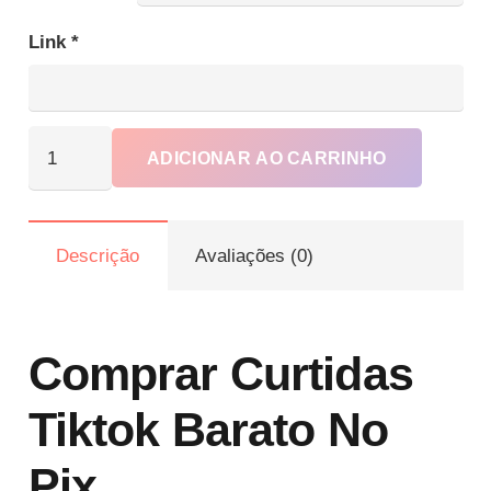
através
R$159.90
Link
*
Comprar
ADICIONAR AO CARRINHO
Curtidas
no
TikTok
Descrição
Avaliações (0)
Barato
com
Garantia
Invicta
Comprar Curtidas
quantidade
Tiktok Barato No
Pix