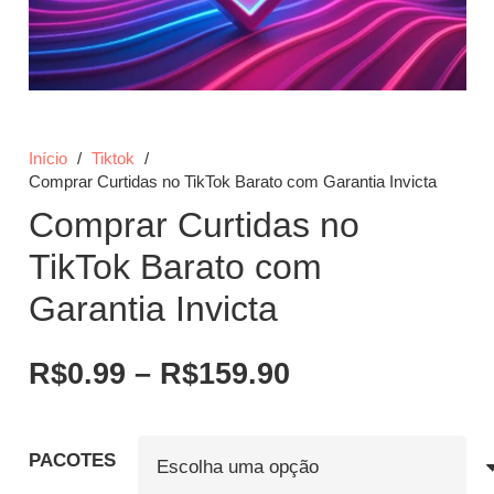
Início
/
Tiktok
/
Comprar Curtidas no TikTok Barato com Garantia Invicta
Comprar Curtidas no
TikTok Barato com
Garantia Invicta
Faixa
R$
0.99
–
R$
159.90
de
preço:
R$0.99
PACOTES