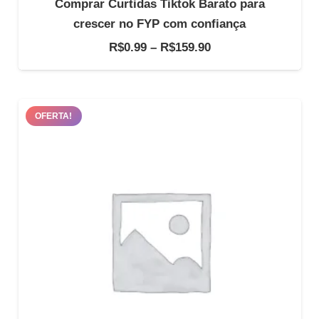
Comprar Curtidas Tiktok Barato para
crescer no FYP com confiança
Faixa
R$
0.99
–
R$
159.90
de
preço:
R$0.99
OFERTA!
através
R$159.90