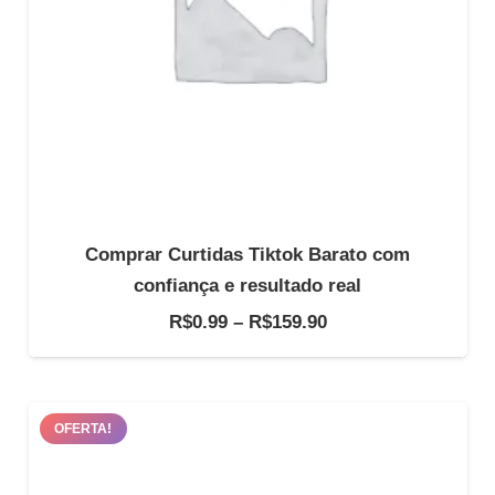
Comprar Curtidas Tiktok Barato com
confiança e resultado real
Faixa
R$
0.99
–
R$
159.90
de
preço:
R$0.99
OFERTA!
através
R$159.90