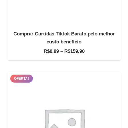
Comprar Curtidas Tiktok Barato pelo melhor
custo benefício
Faixa
R$
0.99
–
R$
159.90
de
preço:
R$0.99
OFERTA!
através
R$159.90