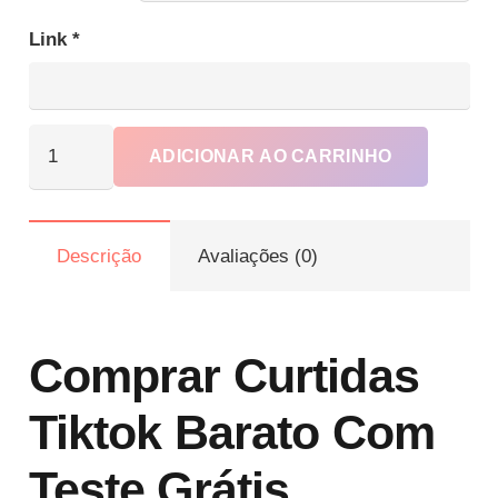
R$159.90
Link
*
Comprar
ADICIONAR AO CARRINHO
Curtidas
no
Tiktok
Descrição
Avaliações (0)
Barato
e
crescer
no
Comprar Curtidas
FYP
Tiktok Barato Com
quantidade
Teste Grátis