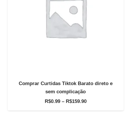
Comprar Curtidas Tiktok Barato direto e
sem complicação
Faixa
R$
0.99
–
R$
159.90
de
preço:
R$0.99