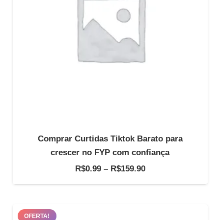
Comprar Curtidas Tiktok Barato para
crescer no FYP com confiança
Faixa
R$
0.99
–
R$
159.90
de
preço:
R$0.99
OFERTA!