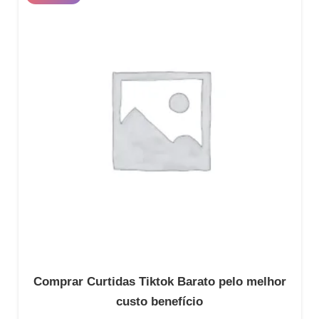
através
R$159.90
Comprar Curtidas Tiktok Barato pelo melhor
custo benefício