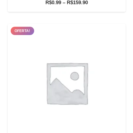
Faixa
R$
0.99
–
R$
159.90
de
preço:
R$0.99
OFERTA!
através
R$159.90