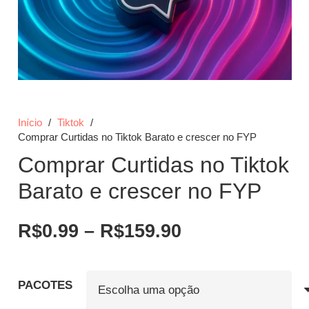
Início
/
Tiktok
/
Comprar Curtidas no Tiktok Barato e crescer no FYP
Comprar Curtidas no Tiktok
Barato e crescer no FYP
Faixa
R$
0.99
–
R$
159.90
de
preço:
R$0.99
PACOTES
através