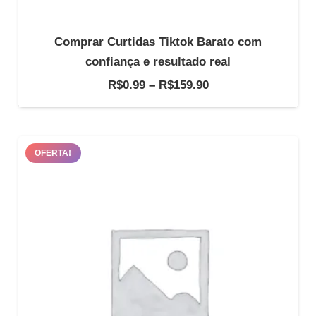
Comprar Curtidas Tiktok Barato com
confiança e resultado real
Faixa
R$
0.99
–
R$
159.90
de
preço:
R$0.99
OFERTA!
através
R$159.90