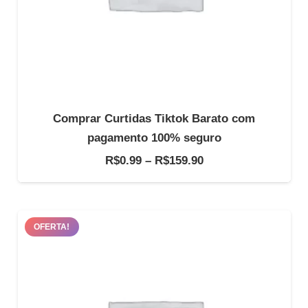
Comprar Curtidas Tiktok Barato com
pagamento 100% seguro
Faixa
R$
0.99
–
R$
159.90
de
preço:
R$0.99
OFERTA!
através
R$159.90