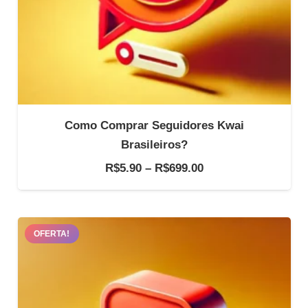
Como Comprar Seguidores Kwai
Brasileiros?
Faixa
R$
5.90
–
R$
699.00
de
preço:
R$5.90
OFERTA!
através
R$699.00