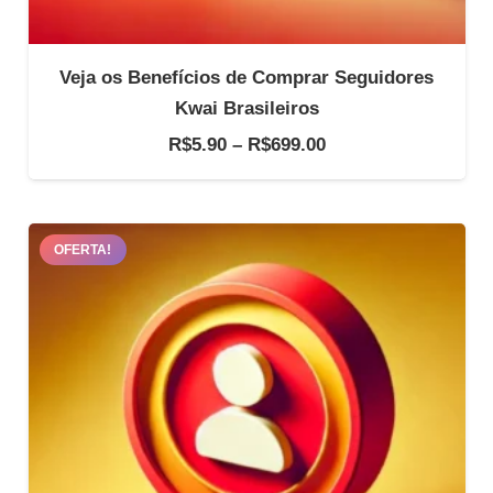
Veja os Benefícios de Comprar Seguidores
Kwai Brasileiros
Faixa
R$
5.90
–
R$
699.00
de
preço:
R$5.90
OFERTA!
através
R$699.00