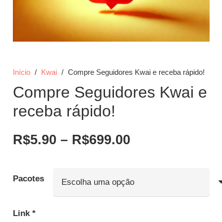
Início
/
Kwai
/
Compre Seguidores Kwai e receba rápido!
Compre Seguidores Kwai e
receba rápido!
Faixa
R$
5.90
–
R$
699.00
de
preço:
R$5.90
Pacotes
através
R$699.00
Link
*