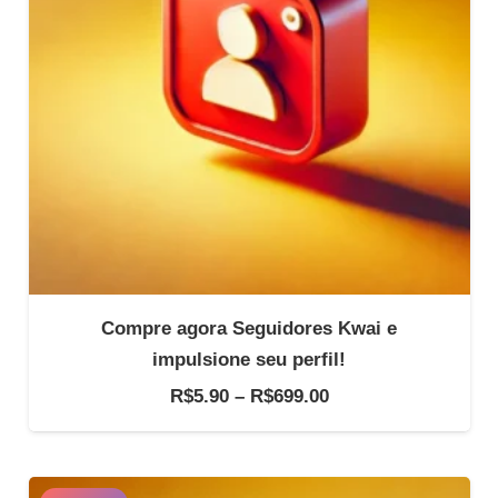
Compre agora Seguidores Kwai e
impulsione seu perfil!
Faixa
R$
5.90
–
R$
699.00
de
preço:
R$5.90