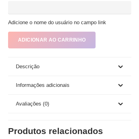
Adicione o nome do usuário no campo link
Co
Seg
ADICIONAR AO CARRINHO
Kw
e
rec
Descrição
ráp
qua
Informações adicionais
Avaliações (0)
Produtos relacionados