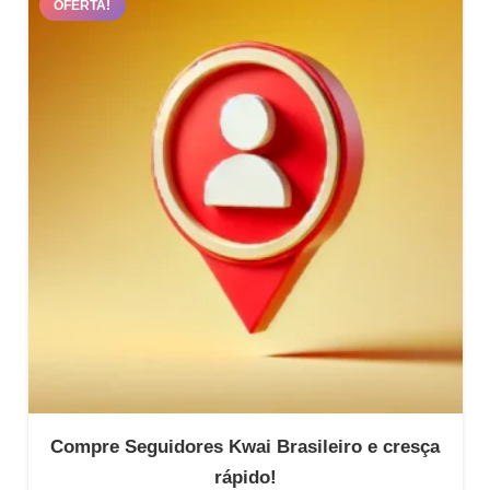
OFERTA!
através
R$699.00
Compre Seguidores Kwai Brasileiro e cresça
rápido!