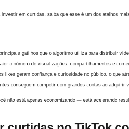
 investir em curtidas, saiba que esse é um dos atalhos mais
rincipais gatilhos que o algoritmo utiliza para distribuir ví
maior o número de visualizações, compartilhamentos e comen
s likes geram confiança e curiosidade no público, o que at
ciantes conseguem competir com grandes contas ao adquirir vi
ocê não está apenas economizando — está acelerando resul
r curtidas no TikTok c