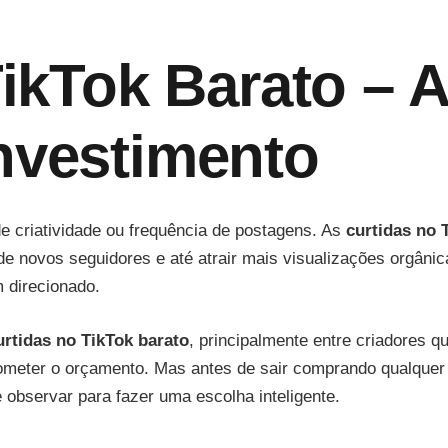
Qualidade!
quantidade
ikTok Barato – 
nvestimento
 criatividade ou frequência de postagens. As
curtidas no 
de novos seguidores e até atrair mais visualizações orgâni
 direcionado.
urtidas no TikTok barato
, principalmente entre criadores q
eter o orçamento. Mas antes de sair comprando qualquer s
observar para fazer uma escolha inteligente.