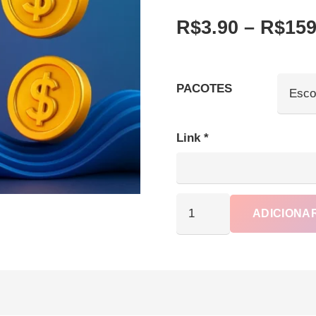
R$
3.90
–
R$
159
PACOTES
Link
*
Curtidas
ADICIONA
no
TikTok
Barato
e
com