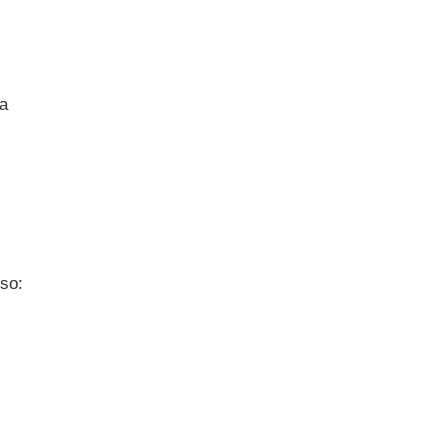
ra
so: