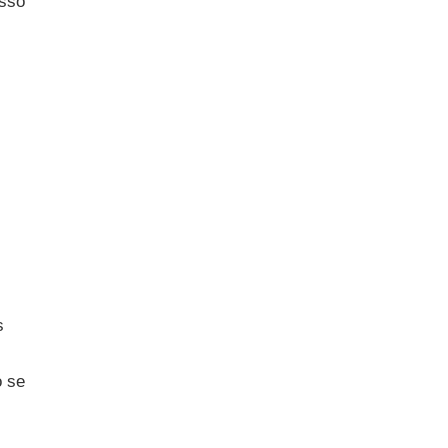
asso
s
o se