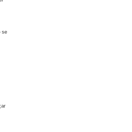
ó se
çar