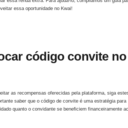
har essa renda extra. Para ajudá-lo, compilamos um guia p
veitar essa oportunidade no Kwai!
car código convite no
eitar as recompensas oferecidas pela plataforma, siga este
rtante saber que o código de convite é uma estratégia para
vidado quanto o convidante se beneficiem financeiramente a