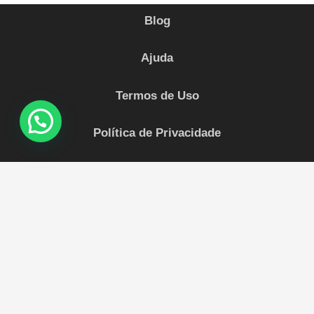
Blog
Ajuda
Termos de Uso
Política de Privacidade
Mapa do site
Sobre Nós
Impulsione sua marca nas redes sociais com
a
Invicta Social
! Com mais de 10 anos de
experiência Oferecemos serviços de alta qualidade a