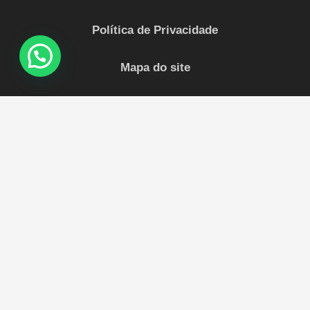
Política de Privacidade
Mapa do site
Sobre Nós
Impulsione sua marca nas redes sociais com
a
Invicta Social
! Com mais de 10 anos de
experiência Oferecemos serviços de alta qualidade a
preços imbatíveis.
Conquiste o sucesso agora !
Posts recentes