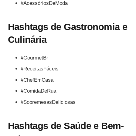
#AcessóriosDeModa
Hashtags de Gastronomia e
Culinária
#GourmetBr
#ReceitasFáceis
#ChefEmCasa
#ComidaDeRua
#SobremesasDeliciosas
Hashtags de Saúde e Bem-