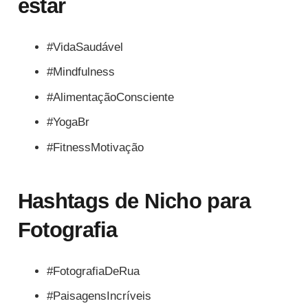
estar
#VidaSaudável
#Mindfulness
#AlimentaçãoConsciente
#YogaBr
#FitnessMotivação
Hashtags de Nicho para
Fotografia
#FotografiaDeRua
#PaisagensIncríveis