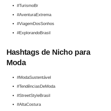
#TurismoBr
#AventuraExtrema
#ViagemDosSonhos
#ExplorandoBrasil
Hashtags de Nicho para
Moda
#ModaSustentável
#TendênciasDeModa
#StreetStyleBrasil
#AltaCostura