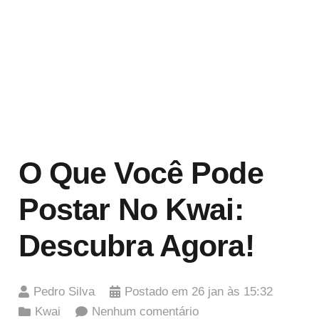
O Que Você Pode
Postar No Kwai:
Descubra Agora!
Pedro Silva
Postado em
26 jan às 15:32
Kwai
Nenhum comentário