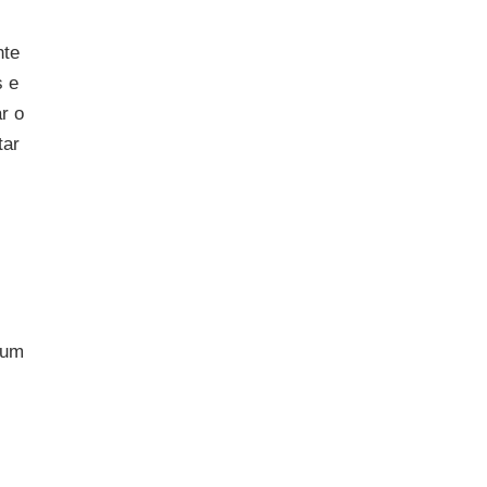
nte
s e
r o
tar
 um