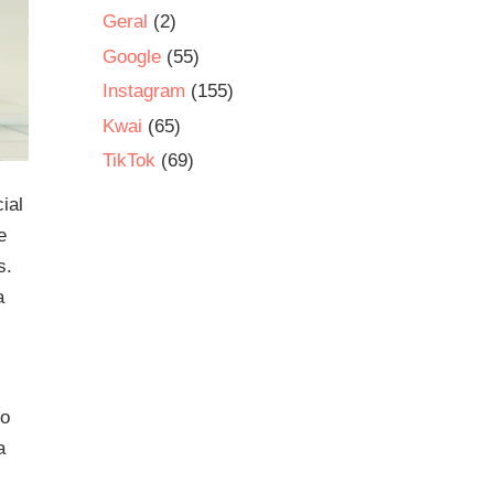
Geral
(2)
Google
(55)
Instagram
(155)
Kwai
(65)
TikTok
(69)
ial
e
s.
a
co
a