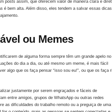
ram posts assim, que oferecem valor de maneira clara e diret
as é bem alta. Além disso, eles tendem a salvar essas dicas
gajamento.
nável ou Memes
ntificarem de alguma forma sempre têm um grande apelo no
tuações do dia a dia, ou até mesmo um meme, é mais fácil
er algo que os faça pensar “isso sou eu!”, ou que os faça r
lizar justamente por serem engraçados e fáceis de
ulam entre amigos, grupos de WhatsApp ou outras redes
e as dificuldades do trabalho remoto ou a preguiça de uma
l for o conteúdo, mais as pessoas se sentem conectadas e