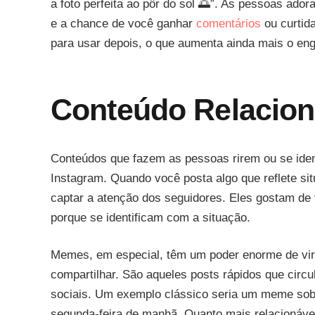
a foto perfeita ao pôr do sol 🌅”. As pessoas ado
e a chance de você ganhar
comentários
ou curtid
para usar depois, o que aumenta ainda mais o en
Conteúdo Relacio
Conteúdos que fazem as pessoas rirem ou se ide
Instagram. Quando você posta algo que reflete si
captar a atenção dos seguidores. Eles gostam de v
porque se identificam com a situação.
Memes, em especial, têm um poder enorme de vira
compartilhar. São aqueles posts rápidos que circ
sociais. Um exemplo clássico seria um meme sobr
segunda-feira de manhã. Quanto mais relacionáve