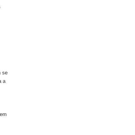
s
m se
a a
 em