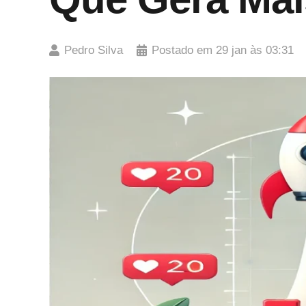
Pedro Silva
Postado em
29 jan às 03:31