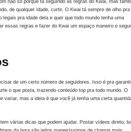
 bom não só porque tá seguindo as regras do Kwai, mas tam
ndo, de qualquer idade, curtir. O Kwai tá sempre de olho pra
o legais pra idade dela e quer que todo mundo tenha uma
itar essas regras e fazer do Kwai um espaço maneiro e segu
os
ecisar de um certo número de seguidores. Isso é pra garanti
urte o que posta, trazendo conteúdo top pra todo mundo. O
 variar, mas a ideia é que você já tenha uma certa quantid
tem várias dicas que podem ajudar. Postar vídeos direto, b
shtags da hora são jeitos maneiríssimos de chamar mais