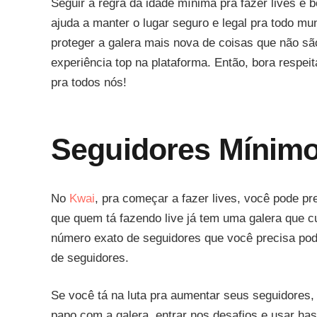
Seguir a regra da idade mínima pra fazer lives é
ajuda a manter o lugar seguro e legal pra todo mu
proteger a galera mais nova de coisas que não sã
experiência top na plataforma. Então, bora respe
pra todos nós!
Seguidores Mínim
No
Kwai
, pra começar a fazer lives, você pode pr
que quem tá fazendo live já tem uma galera que c
número exato de seguidores que você precisa pode
de seguidores.
Se você tá na luta pra aumentar seus seguidores, 
papo com a galera, entrar nos desafios e usar ha