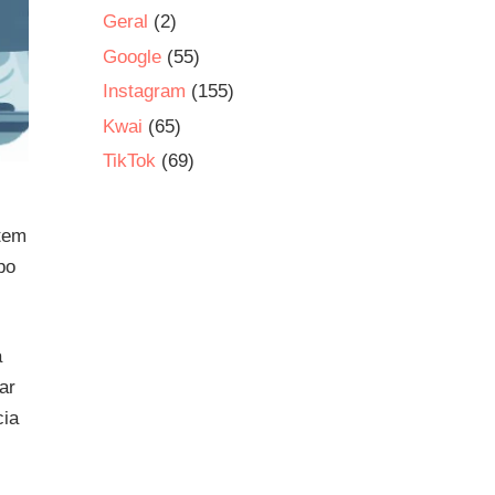
Geral
(2)
Google
(55)
Instagram
(155)
Kwai
(65)
TikTok
(69)
ctem
po
a
ar
cia