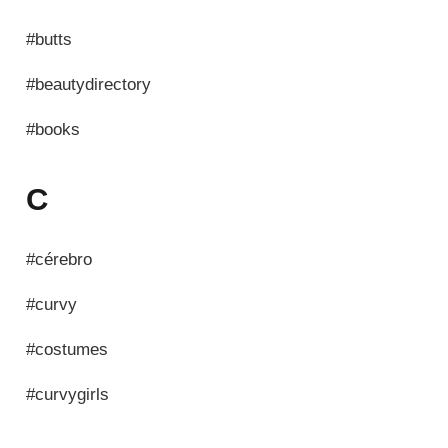
#butts
#beautydirectory
#books
C
#cérebro
#curvy
#costumes
#curvygirls