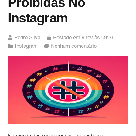
Proibidas No
Instagram
Pedro Silva
Postado em
9 fev às 09:31
Instagram
Nenhum comentário
No mundo das redes sociais, as hashtags