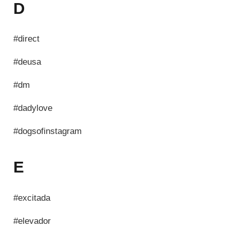
D
#direct
#deusa
#dm
#dadylove
#dogsofinstagram
E
#excitada
#elevador