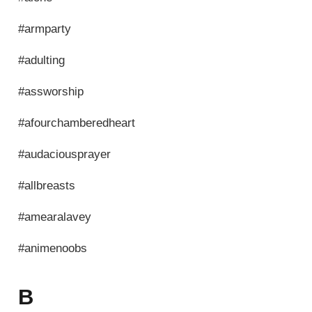
#armparty
#adulting
#assworship
#afourchamberedheart
#audaciousprayer
#allbreasts
#amearalavey
#animenoobs
B