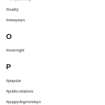
#nudity
#newyears
O
#overnight
P
#popular
#publicrelations
#puppydogmondays