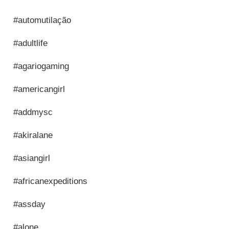
#automutilação
#adultlife
#agariogaming
#americangirl
#addmysc
#akiralane
#asiangirl
#africanexpeditions
#assday
#alone