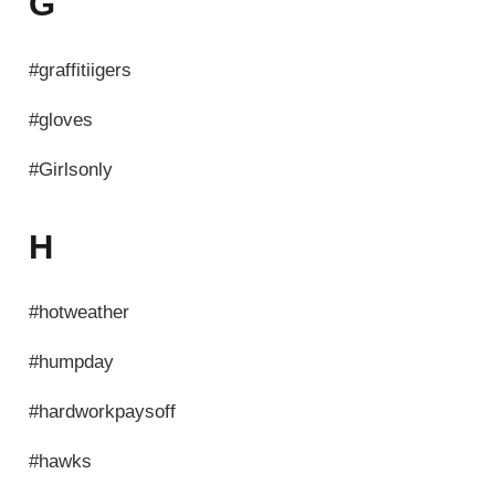
G
#graffitiigers
#gloves
#Girlsonly
H
#hotweather
#humpday
#hardworkpaysoff
#hawks