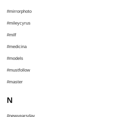
#mirrorphoto
#mileycyrus
#milf
#medicina
#models
#mustfollow
#master
N
#newyearsday