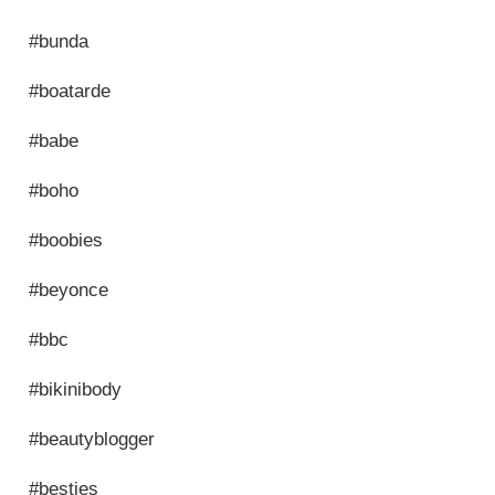
#bunda
#boatarde
#babe
#boho
#boobies
#beyonce
#bbc
#bikinibody
#beautyblogger
#besties