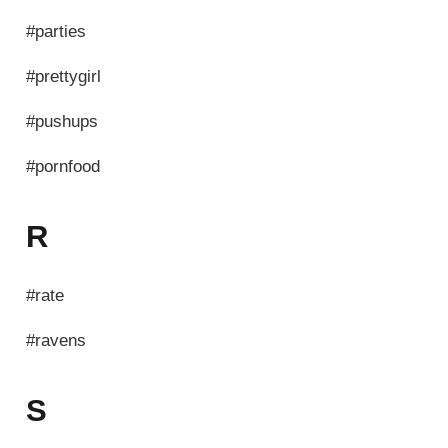
#parties
#prettygirl
#pushups
#pornfood
R
#rate
#ravens
S