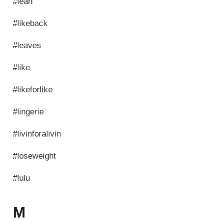
#lean
#likeback
#leaves
#like
#likeforlike
#lingerie
#livinforalivin
#loseweight
#lulu
M