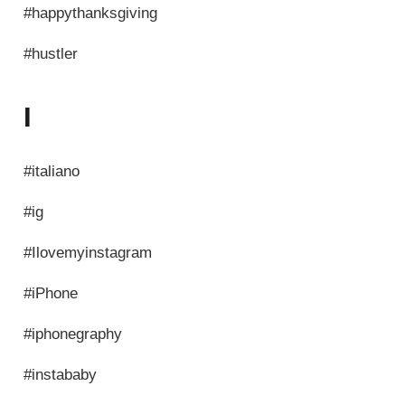
#happythanksgiving
#hustler
I
#italiano
#ig
#Ilovemyinstagram
#iPhone
#iphonegraphy
#instababy