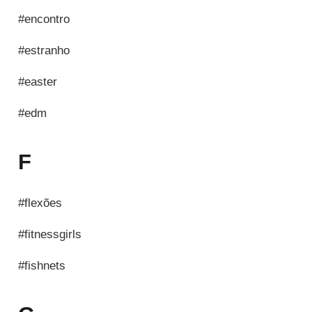
#encontro
#estranho
#easter
#edm
F
#flexões
#fitnessgirls
#fishnets