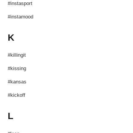
#instasport
#instamood
K
#killingit
#kissing
#kansas
#kickoff
L