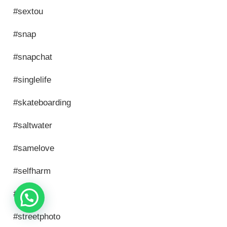
#sextou
#snap
#snapchat
#singlelife
#skateboarding
#saltwater
#samelove
#selfharm
#single
#streetphoto