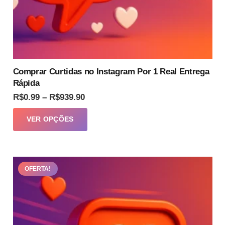
Comprar Curtidas no Instagram Por 1 Real Entrega
Rápida
Faixa
R$
0.99
–
R$
939.90
de
Este
VER OPÇÕES
preço:
produto
R$0.99
tem
através
várias
R$939.90
OFERTA!
variantes.
As
opções
podem