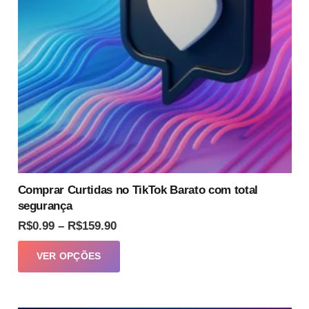
escolhidas
na
página
do
produto
Comprar Curtidas no TikTok Barato com total
segurança
Faixa
R$
0.99
–
R$
159.90
de
Este
VER OPÇÕES
preço:
produto
R$0.99
tem
através
várias