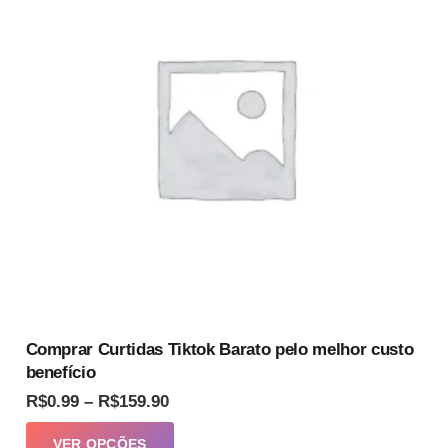
opções
podem
ser
escolhidas
na
página
do
produto
Comprar Curtidas Tiktok Barato pelo melhor custo
benefício
Faixa
R$
0.99
–
R$
159.90
de
Este
VER OPÇÕES