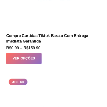
produto
Compre Curtidas Tiktok Barato Com Entrega
Imediata Garantida
Faixa
R$
0.99
–
R$
159.90
de
Este
VER OPÇÕES
preço:
produto
R$0.99
tem
através
várias
R$159.90
OFERTA!
variantes.
As
opções
podem