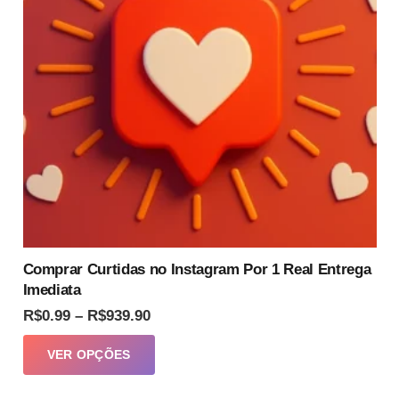
Comprar Curtidas no Instagram Por 1 Real Entrega
Imediata
Faixa
R$
0.99
–
R$
939.90
de
Este
VER OPÇÕES
preço:
produto
R$0.99
tem