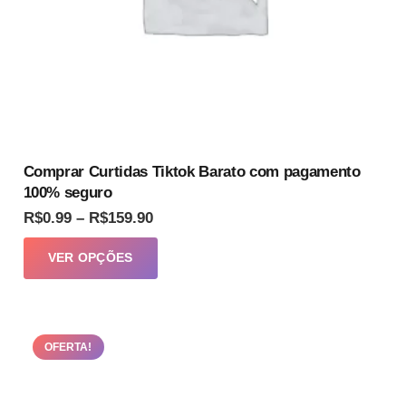
do
produto
Comprar Curtidas Tiktok Barato com pagamento
100% seguro
Faixa
R$
0.99
–
R$
159.90
de
Este
VER OPÇÕES
preço:
produto
R$0.99
tem
através
várias
R$159.90
OFERTA!
variantes.
As
opções