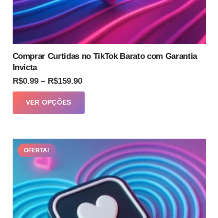
Comprar Curtidas no TikTok Barato com Garantia
Invicta
Faixa
R$
0.99
–
R$
159.90
de
Este
VER OPÇÕES
preço:
produto
R$0.99
tem
através
várias
R$159.90
OFERTA!
variantes.
As
opções
podem
ser