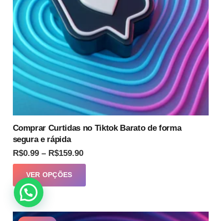
escolhidas
na
página
do
produto
Comprar Curtidas no Tiktok Barato de forma
segura e rápida
Faixa
R$
0.99
–
R$
159.90
de
Este
VER OPÇÕES
preço:
produto
R$0.99
tem
através
várias