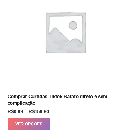
podem
ser
escolhidas
na
página
do
produto
Comprar Curtidas Tiktok Barato direto e sem
complicação
Faixa
R$
0.99
–
R$
159.90
de
Este
VER OPÇÕES
preço:
produto