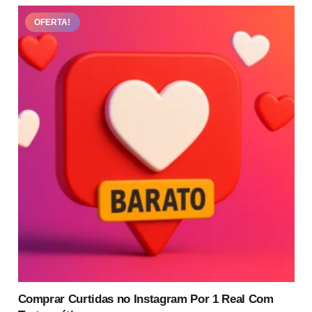
através
várias
R$939.90
OFERTA!
variantes.
As
opções
podem
ser
escolhidas
na
página
do
produto
Comprar Curtidas no Instagram Por 1 Real Com