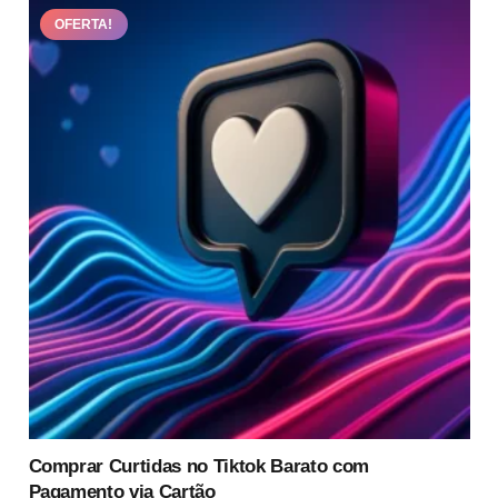
R$159.90
OFERTA!
variantes.
As
opções
podem
ser
escolhidas
na
página
do
produto
Comprar Curtidas no Tiktok Barato com
Pagamento via Cartão