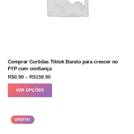
página
do
produto
Comprar Curtidas Tiktok Barato para crescer no
FYP com confiança
Faixa
R$
0.99
–
R$
159.90
de
Este
VER OPÇÕES
preço:
produto
R$0.99
tem
através
várias
R$159.90
OFERTA!
variantes.
As