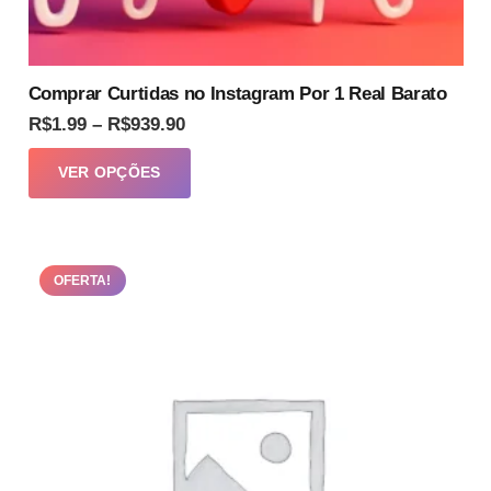
Comprar Curtidas no Instagram Por 1 Real Barato
Faixa
R$
1.99
–
R$
939.90
de
Este
VER OPÇÕES
preço:
produto
R$1.99
tem
através
várias
R$939.90
OFERTA!
variantes.
As
opções
podem
ser
escolhidas
na