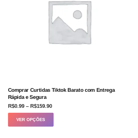
ser
escolhidas
na
página
do
produto
Comprar Curtidas Tiktok Barato com Entrega
Rápida e Segura
Faixa
R$
0.99
–
R$
159.90
de
Este
VER OPÇÕES
preço:
produto
R$0.99
tem