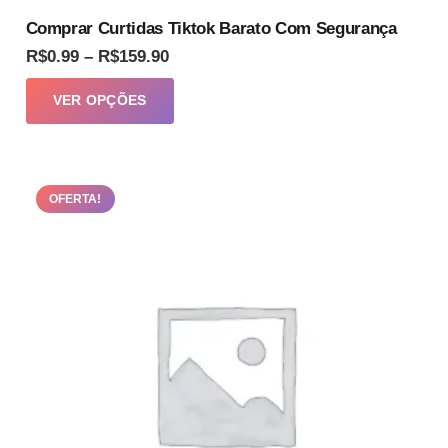
Comprar Curtidas Tiktok Barato Com Segurança
Faixa
R$
0.99
–
R$
159.90
de
Este
VER OPÇÕES
preço:
produto
R$0.99
tem
através
várias
R$159.90
OFERTA!
variantes.
As
opções
podem
ser
escolhidas
na
página
do