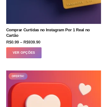
Comprar Curtidas no Instagram Por 1 Real no
Cartão
Faixa
R$
0.99
–
R$
939.90
de
Este
VER OPÇÕES
preço:
produto
R$0.99
tem
através
várias
R$939.90
OFERTA!
variantes.
As
opções
podem
ser