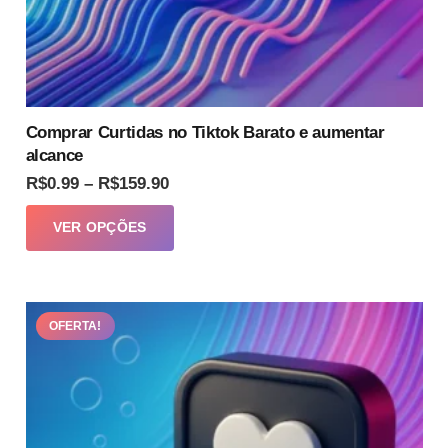
Comprar Curtidas no Tiktok Barato e aumentar
alcance
Faixa
R$
0.99
–
R$
159.90
de
Este
VER OPÇÕES
preço:
produto
R$0.99
tem
através
várias
R$159.90
OFERTA!
variantes.
As
opções
podem
ser