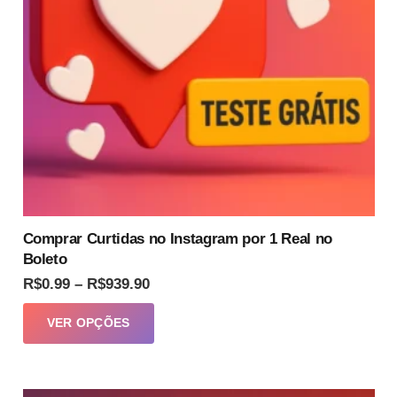
escolhidas
na
página
do
produto
Comprar Curtidas no Instagram por 1 Real no
Boleto
Faixa
R$
0.99
–
R$
939.90
de
Este
VER OPÇÕES
preço:
produto
R$0.99
tem
através
várias