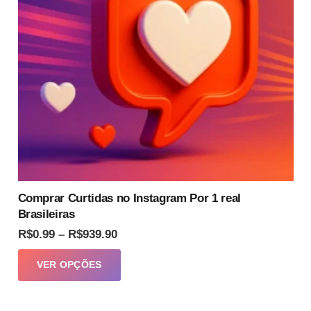
ser
escolhidas
na
página
do
produto
Comprar Curtidas no Instagram Por 1 real
Brasileiras
Faixa
R$
0.99
–
R$
939.90
de
Este
VER OPÇÕES
preço:
produto
R$0.99
tem