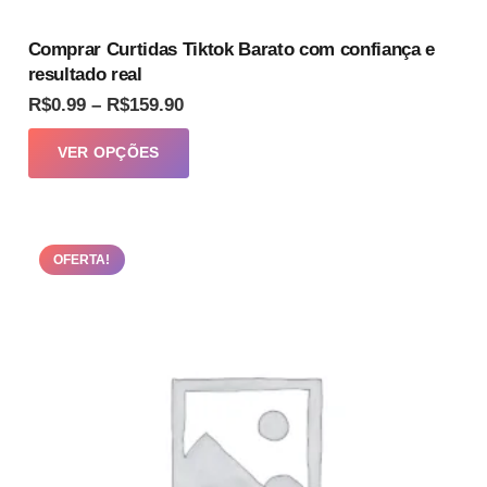
Comprar Curtidas Tiktok Barato com confiança e
resultado real
Faixa
R$
0.99
–
R$
159.90
de
Este
VER OPÇÕES
preço:
produto
R$0.99
tem
através
várias
R$159.90
OFERTA!
variantes.
As
opções
podem
ser
escolhidas
na
página